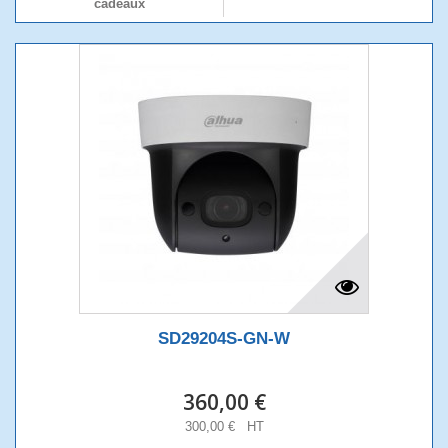
cadeaux
SD29204S-GN-W
360,00 €
300,00 € HT