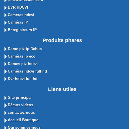
DVR HDCVI
Caméras hdcvi
Caméras IP
Enregistreurs IP
Produits phares
Dome ptz ip Dahua
Caméras ip eco
Domes ptz hdcvi
Caméras hdcvi full hd
Dvr hdcvi full hd
Liens utiles
Site principal
Démos vidéos
contactez-nous
Accueil Boutique
Qui sommes-nous