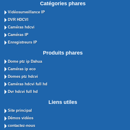
Catégories phares
Vidéosurveillance IP
DVR HDCVI
Caméras hdcvi
Caméras IP
Enregistreurs IP
Produits phares
Dome ptz ip Dahua
Caméras ip eco
Domes ptz hdcvi
Caméras hdcvi full hd
Dvr hdcvi full hd
Liens utiles
Site principal
Démos vidéos
contactez-nous