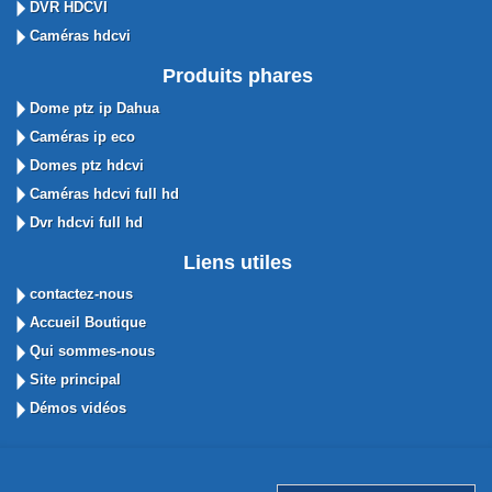
DVR HDCVI
Caméras hdcvi
Produits phares
Dome ptz ip Dahua
Caméras ip eco
Domes ptz hdcvi
Caméras hdcvi full hd
Dvr hdcvi full hd
Liens utiles
contactez-nous
Accueil Boutique
Qui sommes-nous
Site principal
Démos vidéos