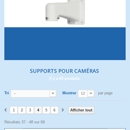
SUPPORTS POUR CAMÉRAS
Il y a 69 produits.
Tri
Montrer
par page
--
12
1
2
3
4
5
6
Afficher tout
Résultats 37 - 48 sur 69.