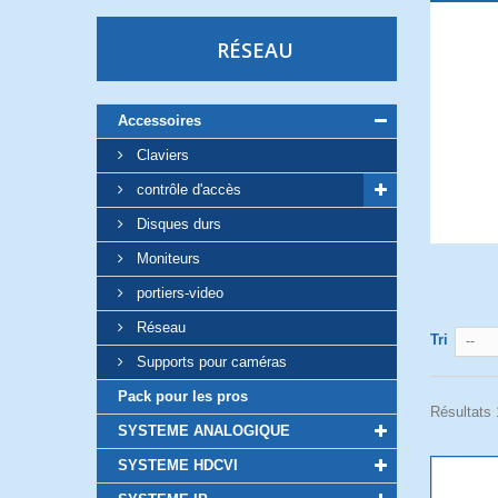
RÉSEAU
Accessoires
Claviers
contrôle d'accès
Disques durs
Moniteurs
portiers-video
Réseau
Tri
--
Supports pour caméras
Pack pour les pros
Résultats 
SYSTEME ANALOGIQUE
SYSTEME HDCVI