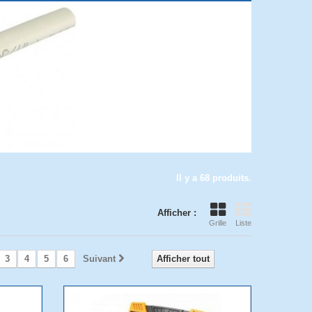
Il y a 68 produits.
Afficher :
Grille
Liste
3
4
5
6
Suivant
Afficher tout