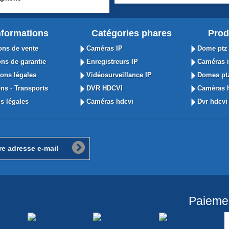
nformations
Catégories phares
Prod
ons de vente
Caméras IP
Dome ptz 
ns de garantie
Enregistreurs IP
Caméras i
ons légales
Vidéosurveillance IP
Domes ptz
ns - Transports
DVR HDCVI
Caméras h
s légales
Caméras hdcvi
Dvr hdcvi 
Paieme