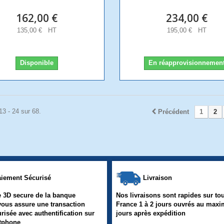
162,00 €
234,00 €
135,00 € HT
195,00 € HT
Disponible
En réapprovisionnemen
13 - 24 sur 68.
Précédent
1
2
iement Sécurisé
Livraison
 3D secure de la banque
Nos livraisons sont rapides sur tou
vous assure une transaction
France 1 à 2 jours ouvrés au max
urisée avec authentification sur
jours après expédition
rtphone