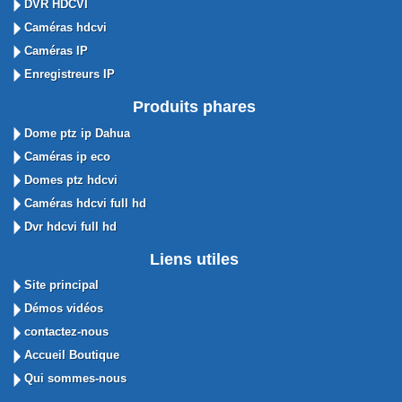
DVR HDCVI
Caméras hdcvi
Caméras IP
Enregistreurs IP
Produits phares
Dome ptz ip Dahua
Caméras ip eco
Domes ptz hdcvi
Caméras hdcvi full hd
Dvr hdcvi full hd
Liens utiles
Site principal
Démos vidéos
contactez-nous
Accueil Boutique
Qui sommes-nous