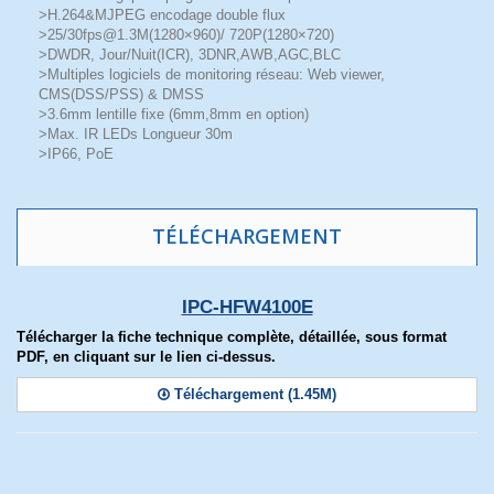
>H.264&MJPEG encodage double flux
>25/30fps@1.3M(1280×960)/ 720P(1280×720)
>DWDR, Jour/Nuit(ICR), 3DNR,AWB,AGC,BLC
>Multiples logiciels de monitoring réseau: Web viewer,
CMS(DSS/PSS) & DMSS
>3.6mm lentille fixe (6mm,8mm en option)
>Max. IR LEDs Longueur 30m
>IP66, PoE
TÉLÉCHARGEMENT
IPC-HFW4100E
Télécharger la fiche technique complète, détaillée, sous format
PDF, en cliquant sur le lien ci-dessus.
Téléchargement (1.45M)