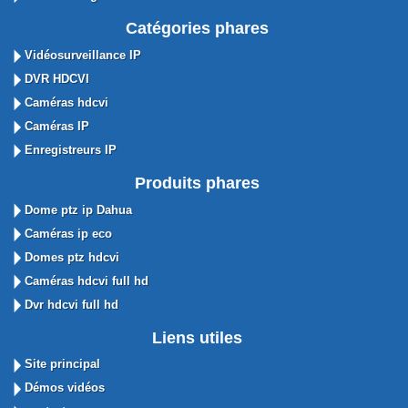
Catégories phares
Vidéosurveillance IP
DVR HDCVI
Caméras hdcvi
Caméras IP
Enregistreurs IP
Produits phares
Dome ptz ip Dahua
Caméras ip eco
Domes ptz hdcvi
Caméras hdcvi full hd
Dvr hdcvi full hd
Liens utiles
Site principal
Démos vidéos