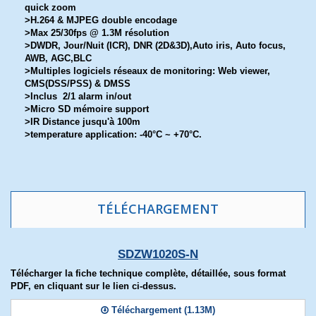
quick zoom
>H.264 & MJPEG double encodage
>Max 25/30fps @ 1.3M résolution
>DWDR, Jour/Nuit (ICR), DNR (2D&3D),Auto iris, Auto focus,
AWB, AGC,BLC
>Multiples logiciels réseaux de monitoring: Web viewer,
CMS(DSS/PSS) & DMSS
>Inclus 2/1 alarm in/out
>Micro SD mémoire support
>IR Distance jusqu'à 100m
>temperature application: -40°C ~ +70°C.
TÉLÉCHARGEMENT
SDZW1020S-N
Télécharger la fiche technique complète, détaillée, sous format
PDF, en cliquant sur le lien ci-dessus.
Téléchargement (1.13M)