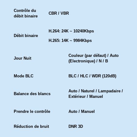
Contrôle du
CBR / VBR
débit binaire
H.264: 24K ~ 10240Kbps
Débit binaire
H.265: 14K ~ 9984Kbps
Couleur (par défaut) / Auto
Jour Nuit
(Electronique) / N / B
Mode BLC
BLC / HLC / WDR (120dB)
Auto / Naturel / Lampadaire /
Balance des blancs
Extérieur / Manuel
Prendre le contrôle
Auto / Manuel
Réduction de bruit
DNR 3D