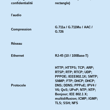
confidentialité
rectangle)
l'audio
G.711a / G.711Mu / AAC /
Compression
G.726
Réseau
Ethernet
RJ-45 (10 / 100Base-T)
HTTP; HTTPS; TCP; ARP;
RTSP; RTP; RTCP; UDP;
PPPOE; IEEE802.1X; SMTP;
SNMP; FTP; DHCP; DHCP;
Protocole
DNS; DDNS; PPPoE; IPV4 /
V6; QoS; UPnP; NTP; NTP;
Bonjour; IEE 802.1 X;
multidiffusion; ICMP; IGMP;
TLS; SSH; NFS