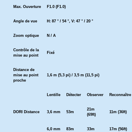
Max. Ouverture
F1.0 (F1.0)
Angle de vue
H: 87 ° / 54 °, V: 47 ° / 20 °
Zoom optique
N / A
Contrôle de la
Fixé
mise au point
Distance de
mise au point
1,6 m (5,3 pi) / 3,5 m (11,5 pi)
proche
Lentille
Détecter
Observer
Reconnaître
21m
DORI Distance
3,6 mm
53m
11m (36ft)
(69ft)
6,0 mm
83m
33m
17m (56ft)