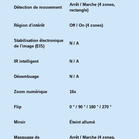
Arrêt / Marche (4 zones,
Détection de mouvement
rectangle)
Région d'intérêt
Off / On (4 zones)
Stabilisation électronique
N / A
de l'image (EIS)
IR intelligent
N / A
Désembuage
N / A
Zoom numérique
16x
Flip
0 ° / 90 ° / 180 ° / 270 °
Miroir
Éteint allumé
Masquage de
Arrêt / Marche (4 zones,