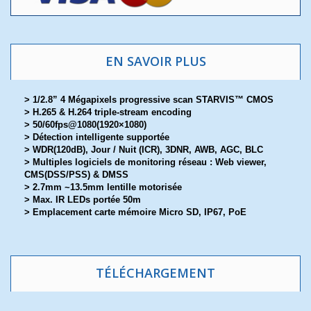
EN SAVOIR PLUS
> 1/2.8” 4 Mégapixels progressive scan STARVIS™ CMOS
> H.265 & H.264 triple-stream encoding
> 50/60fps@1080(1920×1080)
> Détection intelligente supportée
> WDR(120dB), Jour / Nuit (ICR), 3DNR, AWB, AGC, BLC
> Multiples logiciels de monitoring réseau : Web viewer,
CMS(DSS/PSS) & DMSS
> 2.7mm ~13.5mm lentille motorisée
> Max. IR LEDs portée 50m
> Emplacement carte mémoire Micro SD, IP67, PoE
TÉLÉCHARGEMENT