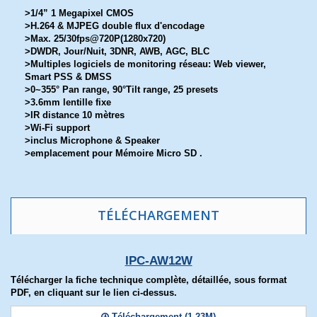
>1/4” 1 Megapixel CMOS
>H.264 & MJPEG double flux d'encodage
>Max. 25/30fps@720P(1280x720)
>DWDR, Jour/Nuit, 3DNR, AWB, AGC, BLC
>Multiples logiciels de monitoring réseau: Web viewer,
Smart PSS & DMSS
>0~355° Pan range, 90°Tilt range, 25 presets
>3.6mm lentille fixe
>IR distance 10 mètres
>Wi-Fi support
>inclus Microphone & Speaker
>emplacement pour Mémoire Micro SD .
TÉLÉCHARGEMENT
IPC-AW12W
Télécharger la fiche technique complète, détaillée, sous format
PDF, en cliquant sur le lien ci-dessus.
Téléchargement (1.23M)