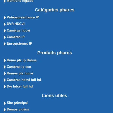
Mentions légales
Catégories phares
Vidéosurveillance IP
DVR HDCVI
Caméras hdcvi
Caméras IP
Enregistreurs IP
Produits phares
Dome ptz ip Dahua
Caméras ip eco
Domes ptz hdcvi
Caméras hdcvi full hd
Dvr hdcvi full hd
Liens utiles
Site principal
Démos vidéos