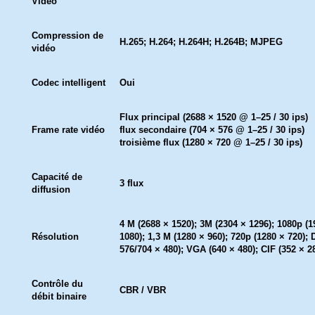
Vidéo
Compression de
H.265; H.264; H.264H; H.264B; MJPEG
vidéo
Codec intelligent
Oui
Flux principal (2688 × 1520 @ 1–25 / 30 ips)
Frame rate vidéo
flux secondaire (704 × 576 @ 1–25 / 30 ips)
troisième flux (1280 × 720 @ 1–25 / 30 ips)
Capacité de
3 flux
diffusion
4 M (2688 × 1520); 3M (2304 × 1296); 1080p (1
Résolution
1080); 1,3 M (1280 × 960); 720p (1280 × 720); 
576/704 × 480); VGA (640 × 480); CIF (352 × 2
Contrôle du
CBR / VBR
débit binaire