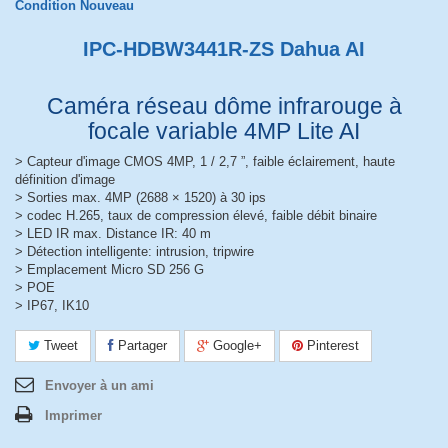
Condition
Nouveau
IPC-HDBW3441R-ZS Dahua AI
Caméra réseau dôme infrarouge à
focale variable 4MP Lite AI
> Capteur d'image CMOS 4MP, 1 / 2,7 ”, faible éclairement, haute
définition d'image
> Sorties max. 4MP (2688 × 1520) à 30 ips
> codec H.265, taux de compression élevé, faible débit binaire
> LED IR max. Distance IR: 40 m
> Détection intelligente: intrusion, tripwire
> Emplacement Micro SD 256 G
> POE
> IP67, IK10
Tweet
Partager
Google+
Pinterest
Envoyer à un ami
Imprimer