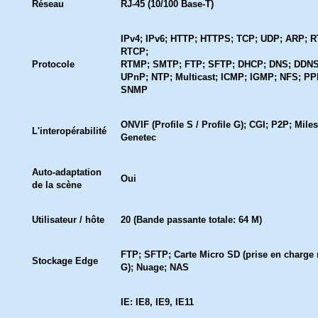
Réseau
RJ-45 (10/100 Base-T)
IPv4; IPv6; HTTP; HTTPS; TCP; UDP; ARP; 
RTCP;
Protocole
RTMP; SMTP; FTP; SFTP; DHCP; DNS; DDNS
UPnP; NTP; Multicast; ICMP; IGMP; NFS; PP
SNMP
ONVIF (Profile S / Profile G); CGI; P2P; Mile
L'interopérabilité
Genetec
Auto-adaptation
Oui
de la scène
Utilisateur / hôte
20 (Bande passante totale: 64 M)
FTP; SFTP; Carte Micro SD (prise en charge
Stockage Edge
G); Nuage; NAS
IE: IE8, IE9, IE11