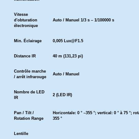
Vitesse
d'obturation
Auto / Manuel 1/3 s – 1/100000 s
électronique
Min. Éclairage
0,005 Lux@F1.5
Distance IR
40 m (131,23 pi)
Contrôle marche
Auto / Manuel
/ arrêt infrarouge
Nombre de LED
2 (LED IR)
IR
Pan / Tilt /
Horizontale: 0 ° –355 °; vertical: 0 ° à 75 °; rot
Rotation Range
355 °
Lentille