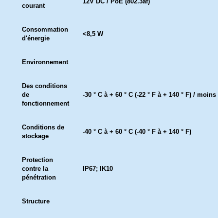
12V DC / PoE (802.3af)
courant
Consommation
<8,5 W
d'énergie
Environnement
Des conditions
de
-30 ° C à + 60 ° C (-22 ° F à + 140 ° F) / moi
fonctionnement
Conditions de
-40 ° C à + 60 ° C (-40 ° F à + 140 ° F)
stockage
Protection
contre la
IP67; IK10
pénétration
Structure