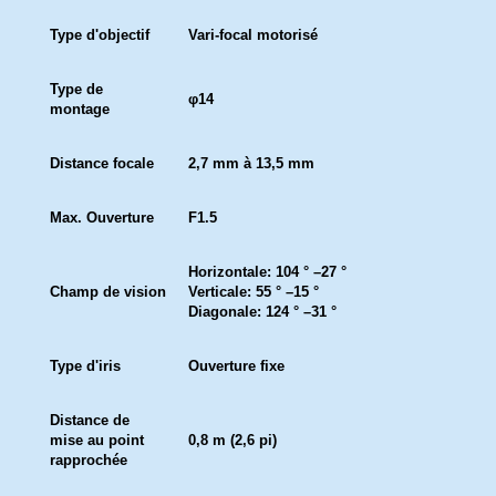
Type d'objectif
Vari-focal motorisé
Type de
φ14
montage
Distance focale
2,7 mm à 13,5 mm
Max. Ouverture
F1.5
Horizontale: 104 ° –27 °
Champ de vision
Verticale: 55 ° –15 °
Diagonale: 124 ° –31 °
Type d'iris
Ouverture fixe
Distance de
mise au point
0,8 m (2,6 pi)
rapprochée