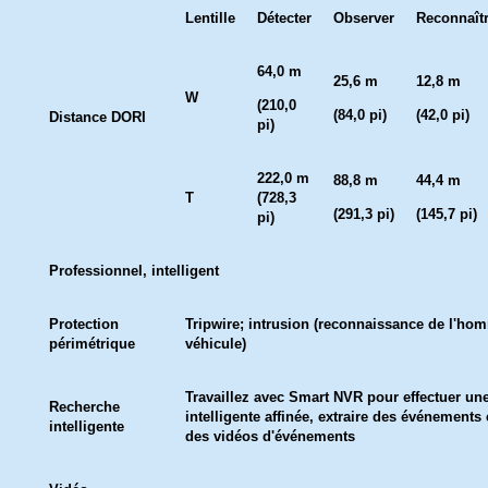
Lentille
Détecter
Observer
Reconnaît
64,0 m
25,6 m
12,8 m
W
(210,0
(84,0 pi)
(42,0 pi)
Distance DORI
pi)
222,0 m
88,8 m
44,4 m
T
(728,3
(291,3 pi)
(145,7 pi)
pi)
Professionnel, intelligent
Protection
Tripwire; intrusion (reconnaissance de l'ho
périmétrique
véhicule)
Travaillez avec Smart NVR pour effectuer un
Recherche
intelligente affinée, extraire des événements 
intelligente
des vidéos d'événements