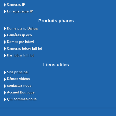
Caméras IP
Enregistreurs IP
Produits phares
Dome ptz ip Dahua
Caméras ip eco
Domes ptz hdcvi
Caméras hdcvi full hd
Dvr hdcvi full hd
Liens utiles
Site principal
Démos vidéos
contactez-nous
Accueil Boutique
Qui sommes-nous