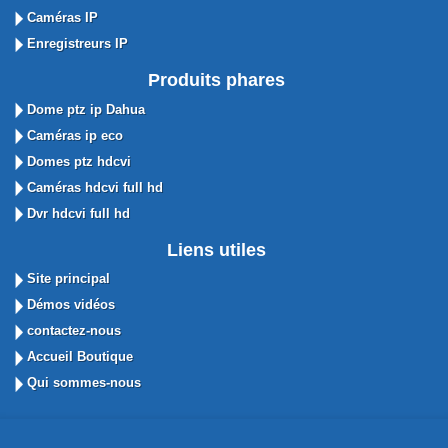
Caméras IP
Enregistreurs IP
Produits phares
Dome ptz ip Dahua
Caméras ip eco
Domes ptz hdcvi
Caméras hdcvi full hd
Dvr hdcvi full hd
Liens utiles
Site principal
Démos vidéos
contactez-nous
Accueil Boutique
Qui sommes-nous