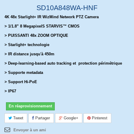
SD10A848WA-HNF
4K 48x Starlight+ IR WizMind Network PTZ Camera
> 1/1.8” 8 MegapixelS STARVIS™ CMOS
> PUISSANTl 48x ZOOM OPTIQUE
> Starlight+ technologie
> IR distance jusqu'à 450m
> Deep-learning-based auto tracking et protection périmétrique
> Supporte metadata
> Support Hi-PoE
> IP67
En réaprovisionnement
Tweet
Partager
Google+
Pinterest
Envoyer à un ami