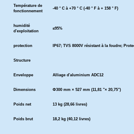
Température de
-40 ° C à +70 ° C (-40 ° F à + 158 ° F)
fonctionnement
humidité
≤95%
d'exploitation
protection
IP67; TVS 8000V résistant à la foudre; Prote
Structure
Enveloppe
Alliage d'aluminium ADC12
Dimensions
Φ300 mm × 527 mm (11,81 "× 20,75")
Poids net
13 kg (28,66 livres)
Poids brut
18,2 kg (40,12 livres)