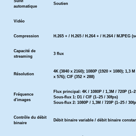
Suivi
Soutien
automatique
Vidéo
Compression
H.265 + / H.265 / H.264 + / H.264 / MJPEG (s
Capacité de
3 flux
streaming
4K (3840 x 2160); 1080P (1920 × 1080); 1,3 M 
Résolution
x 576); CIF (352 × 288)
Flux principal: 4K / 1080P / 1,3M / 720P (1–2
Fréquence
Sous-flux 1: D1 / CIF (1–25 / 30fps)
d'images
Sous-flux 2: 1080P / 1,3M / 720P (1–25 / 30fp
Contrôle du débit
Débit binaire variable / débit binaire consta
binaire