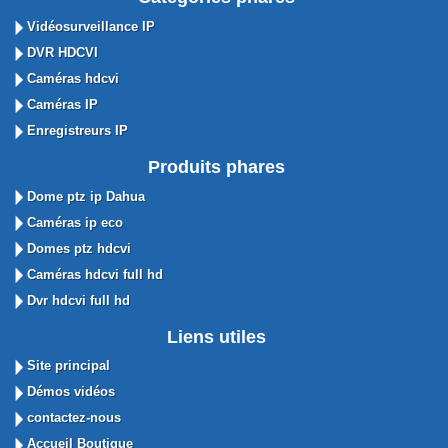
Vidéosurveillance IP
DVR HDCVI
Caméras hdcvi
Caméras IP
Enregistreurs IP
Produits phares
Dome ptz ip Dahua
Caméras ip eco
Domes ptz hdcvi
Caméras hdcvi full hd
Dvr hdcvi full hd
Liens utiles
Site principal
Démos vidéos
contactez-nous
Accueil Boutique