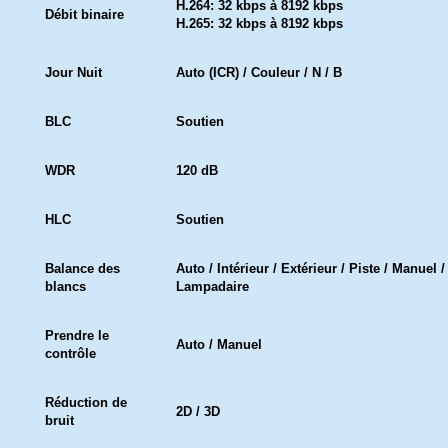
H.264: 32 kbps à 8192 kbps
Débit binaire
H.265: 32 kbps à 8192 kbps
Jour Nuit
Auto (ICR) / Couleur / N / B
BLC
Soutien
WDR
120 dB
HLC
Soutien
Balance des
Auto / Intérieur / Extérieur / Piste / Manue
blancs
Lampadaire
Prendre le
Auto / Manuel
contrôle
Réduction de
2D / 3D
bruit