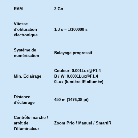
RAM
2 Go
Vitesse
d'obturation
1/3 s – 1/100000 s
électronique
Système de
Balayage progressif
numérisation
Couleur: 0.001Lux@F1.4
Min. Éclairage
B / W: 0.0001Lux@F1.4
0Lux (lumière IR allumée)
Distance
450 m (1476,38 pi)
d'éclairage
Contrôle marche /
arrêt de
Zoom Prio / Manuel / SmartIR
l'illuminateur