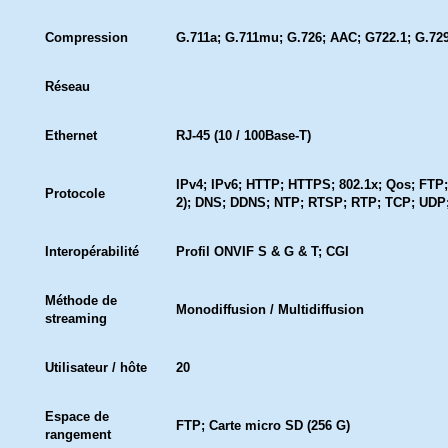
Compression
G.711a; G.711mu; G.726; AAC; G722.1; G.7
Réseau
Ethernet
RJ-45 (10 / 100Base-T)
IPv4; IPv6; HTTP; HTTPS; 802.1x; Qos; FTP
Protocole
2); DNS; DDNS; NTP; RTSP; RTP; TCP; UD
Interopérabilité
Profil ONVIF S & G & T; CGI
Méthode de
Monodiffusion / Multidiffusion
streaming
Utilisateur / hôte
20
Espace de
FTP; Carte micro SD (256 G)
rangement