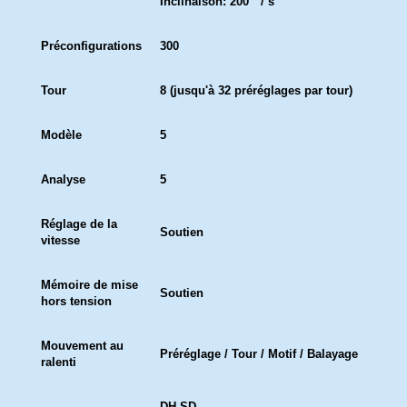
Inclinaison: 200 ° / s
Préconfigurations
300
Tour
8 (jusqu'à 32 préréglages par tour)
Modèle
5
Analyse
5
Réglage de la
Soutien
vitesse
Mémoire de mise
Soutien
hors tension
Mouvement au
Préréglage / Tour / Motif / Balayage
ralenti
DH-SD