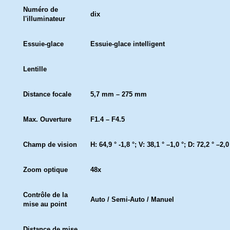
Numéro de
dix
l'illuminateur
Essuie-glace
Essuie-glace intelligent
Lentille
Distance focale
5,7 mm – 275 mm
Max. Ouverture
F1.4 – F4.5
Champ de vision
H: 64,9 ° -1,8 °; V: 38,1 ° –1,0 °; D: 72,2 ° –2,0
Zoom optique
48x
Contrôle de la
Auto / Semi-Auto / Manuel
mise au point
Distance de mise