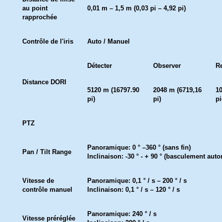
au point
0,01 m – 1,5 m (0,03 pi – 4,92 pi)
rapprochée
Contrôle de l'iris
Auto / Manuel
Détecter
Observer
R
Distance DORI
5120 m (16797.90
2048 m (6719,16
1
pi)
pi)
pi
PTZ
Panoramique: 0 ° –360 ° (sans fin)
Pan / Tilt Range
Inclinaison: -30 ° - + 90 ° (basculement auto
Vitesse de
Panoramique: 0,1 ° / s – 200 ° / s
contrôle manuel
Inclinaison: 0,1 ° / s – 120 ° / s
Panoramique: 240 ° / s
Vitesse préréglée