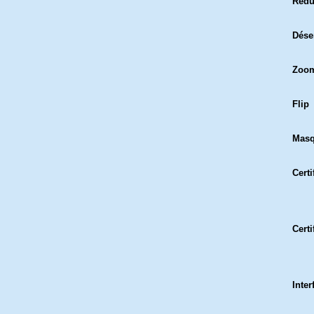
Rédu
Dés
Zoom
Flip
Masq
Certi
Certi
Inter