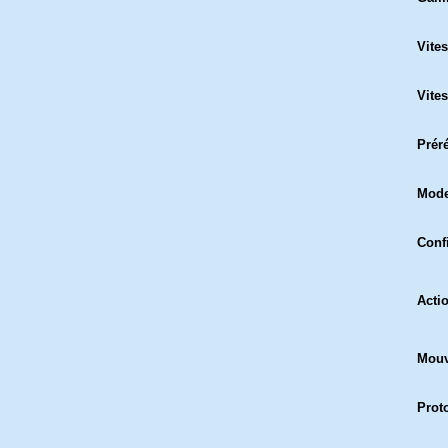
Vite
Vites
Prér
Mod
Confi
Acti
Mouv
Prot