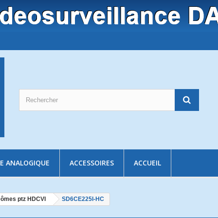
E ANALOGIQUE
ACCESSOIRES
ACCUEIL
ômes ptz HDCVI
SD6CE225I-HC