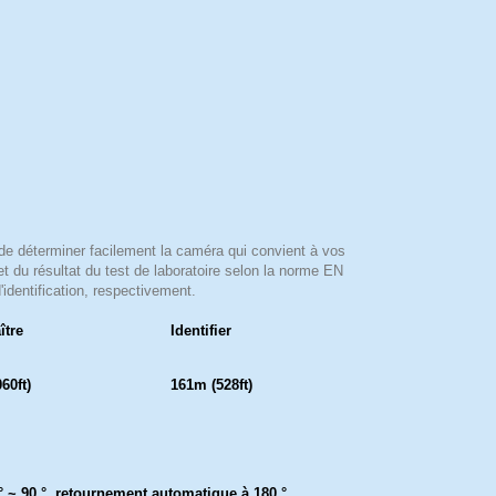
de déterminer facilement la caméra qui convient à vos
t du résultat du test de laboratoire selon la norme EN
'identification, respectivement.
ître
Identifier
60ft)
161m (528ft)
0 ° ~ 90 °, retournement automatique à 180 °