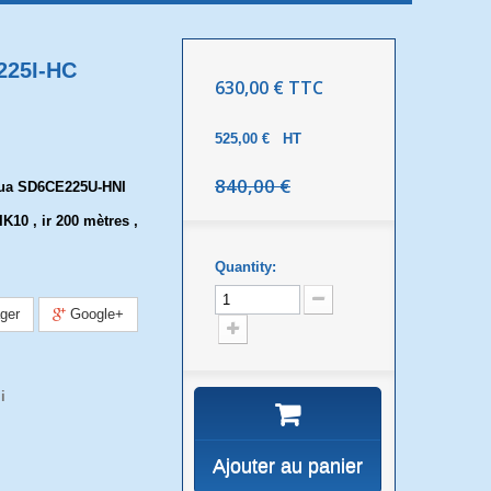
225I-HC
630,00 €
TTC
525,00 €
HT
840,00 €
ua SD6CE225U-HNI
IK10 , ir 200 mètres ,
Quantity:
ger
Google+
i
Ajouter au panier