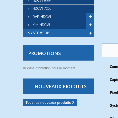
HDCVI 6MP
HDCVI 720p
DVR HDCVI
Kits HDCVI
SYSTEME IP
PROMOTIONS
Cam
Aucune promotion pour le moment.
Capt
NOUVEAUX PRODUITS
Pixel
Tous les nouveaux produits
Syst