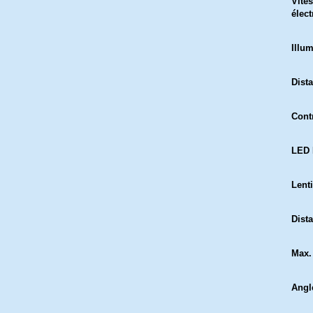
Vites
élec
Illu
Dist
Contr
LED 
Lenti
Dist
Max.
Angl