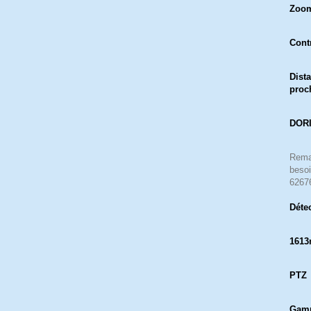
Zoom
Cont
Dist
proc
DORI
Remar
besoi
62676
Déte
1613
PTZ
Gamm