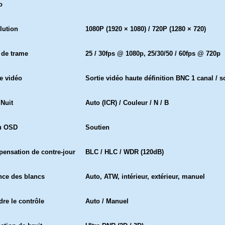
o
lution
1080P (1920 × 1080) / 720P (1280 × 720)
 de trame
25 / 30fps @ 1080p, 25/30/50 / 60fps @ 720p
ie vidéo
Sortie vidéo haute définition BNC 1 canal / 
 Nuit
Auto (ICR) / Couleur / N / B
u OSD
Soutien
ensation de contre-jour
BLC / HLC / WDR (120dB)
nce des blancs
Auto, ATW, intérieur, extérieur, manuel
dre le contrôle
Auto / Manuel