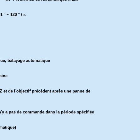
1 ° ~ 120 ° / s
que, balayage automatique
aine
 et de l'objectif précédent après une panne de
il n'y a pas de commande dans la période spécifiée
matique)