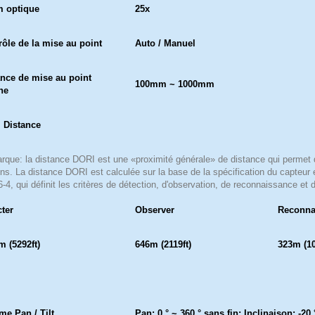
 optique
25x
rôle de la mise au point
Auto / Manuel
ance de mise au point
100mm ~ 1000mm
he
 Distance
que: la distance DORI est une «proximité générale» de distance qui permet 
ns. La distance DORI est calculée sur la base de la spécification du capteur e
-4, qui définit les critères de détection, d'observation, de reconnaissance et d
cter
Observer
Reconna
m (5292ft)
646m (2119ft)
323m (10
e Pan / Tilt
Pan: 0 ° ~ 360 ° sans fin; Inclinaison: -2