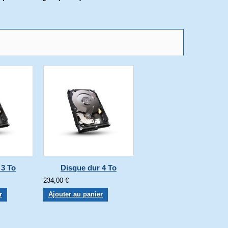
 3 To
Disque dur 4 To
234,00 €
r
Ajouter au panier