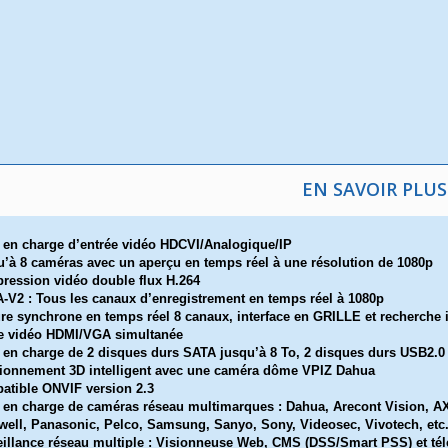
EN SAVOIR PLUS
 en charge d’entrée vidéo HDCVI/Analogique/IP
’à 8 caméras avec un aperçu en temps réel à une résolution de 1080p
ession vidéo double flux H.264
-V2 : Tous les canaux d’enregistrement en temps réel à 1080p
re synchrone en temps réel 8 canaux, interface en GRILLE et recherche i
e vidéo HDMI/VGA simultanée
 en charge de 2 disques durs SATA jusqu’à 8 To, 2 disques durs USB2.0
ionnement 3D intelligent avec une caméra dôme VPIZ Dahua
atible ONVIF version 2.3
 en charge de caméras réseau multimarques : Dahua, Arecont Vision, A
ell, Panasonic, Pelco, Samsung, Sanyo, Sony, Videosec, Vivotech, etc
illance réseau multiple : Visionneuse Web, CMS (DSS/Smart PSS) et tél