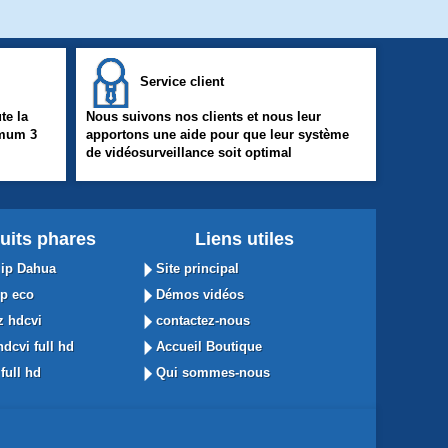
Service client
te la
Nous suivons nos clients et nous leur
imum 3
apportons une aide pour que leur système
de vidéosurveillance soit optimal
uits phares
Liens utiles
ip Dahua
Site principal
p eco
Démos vidéos
 hdcvi
contactez-nous
dcvi full hd
Accueil Boutique
full hd
Qui sommes-nous