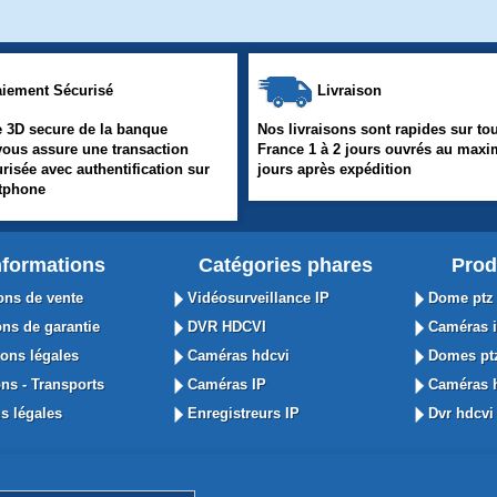
iement Sécurisé
Livraison
 3D secure de la banque
Nos livraisons sont rapides sur tou
vous assure une transaction
France 1 à 2 jours ouvrés au max
urisée avec authentification sur
jours après expédition
rtphone
nformations
Catégories phares
Prod
ons de vente
Vidéosurveillance IP
Dome ptz 
ns de garantie
DVR HDCVI
Caméras i
ons légales
Caméras hdcvi
Domes ptz
ns - Transports
Caméras IP
Caméras h
s légales
Enregistreurs IP
Dvr hdcvi 