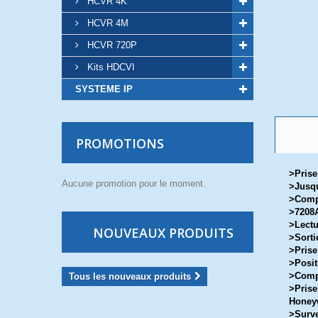
HCVR 4K
HCVR 4M
HCVR 720P
Kits HDCVI
SYSTEME IP
PROMOTIONS
>Prise
Aucune promotion pour le moment.
>Jusqu
>Compr
>7208A
>Lectu
NOUVEAUX PRODUITS
>Sorti
>Prise
>Posit
>Comp
Tous les nouveaux produits
>Prise
Honeyw
>Surve