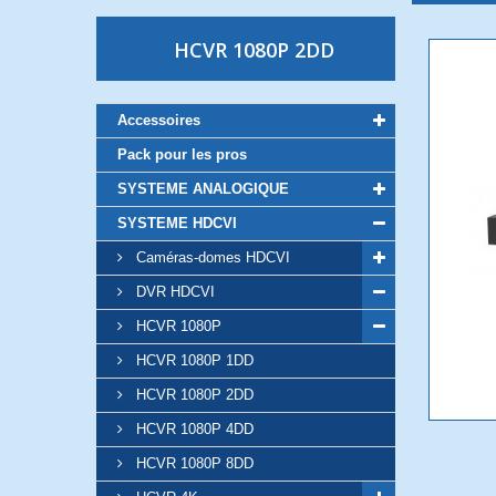
HCVR 1080P 2DD
Accessoires
Pack pour les pros
SYSTEME ANALOGIQUE
SYSTEME HDCVI
Caméras-domes HDCVI
DVR HDCVI
HCVR 1080P
HCVR 1080P 1DD
HCVR 1080P 2DD
HCVR 1080P 4DD
HCVR 1080P 8DD