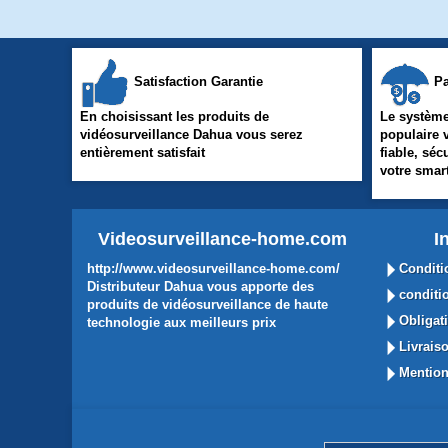
Satisfaction Garantie
Pa
En choisissant les produits de
Le système
vidéosurveillance Dahua vous serez
populaire 
entièrement satisfait
fiable, séc
votre sma
Videosurveillance-home.com
I
http://www.videosurveillance-home.com/
Conditi
Distributeur Dahua vous apporte des
conditio
produits de vidéosurveillance de haute
Obligati
technologie aux meilleurs prix
Livraiso
Mention