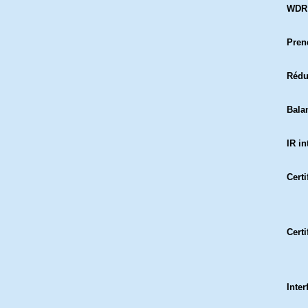
WDR
Pren
Rédu
Bala
IR in
Certi
Certi
Inter