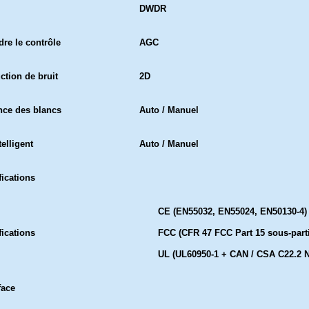
DWDR
dre le contrôle
AGC
ction de bruit
2D
nce des blancs
Auto / Manuel
telligent
Auto / Manuel
fications
CE (EN55032, EN55024, EN50130-4)
fications
FCC (CFR 47 FCC Part 15 sous-parti
UL (UL60950-1 + CAN / CSA C22.2 N
face