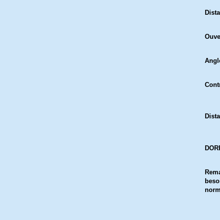
Dist
Ouve
Angl
Cont
Dist
DORI
Rema
besoi
norme