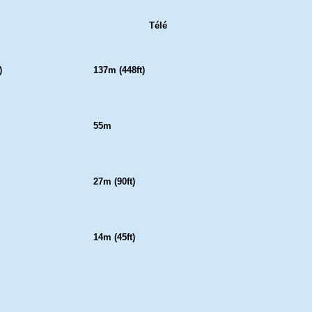
Télé
)
137m (448ft)
55m
27m (90ft)
14m (45ft)