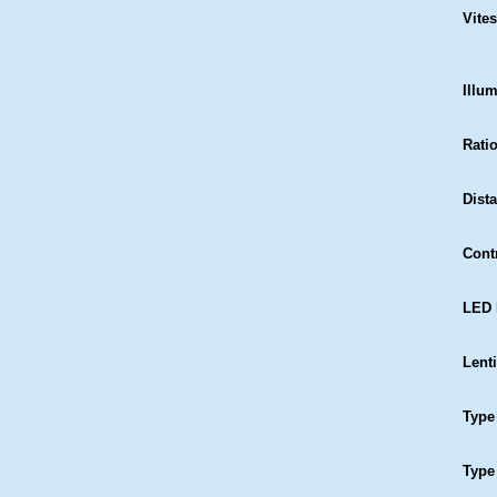
Vite
Illu
Ratio
Dist
Contr
LED 
Lenti
Type 
Type