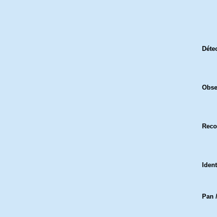
Déte
Obse
Reco
Ident
Pan /