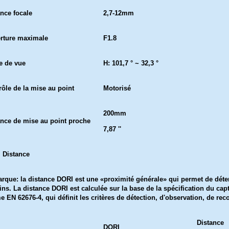
ance focale
2,7-12mm
rture maximale
F1.8
e de vue
H: 101,7 ° ~ 32,3 °
rôle de la mise au point
Motorisé
200mm
ance de mise au point proche
7,87 ''
 Distance
rque: la distance DORI est une «proximité générale» qui permet de déte
ns. La distance DORI est calculée sur la base de la spécification du capte
 EN 62676-4, qui définit les critères de détection, d'observation, de rec
Distance
DORI