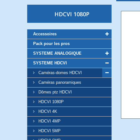
HDCVI 1080P
Accessoires
Pack pour les pros
SYSTEME ANALOGIQUE
SYSTEME HDCVI
Caméras-domes HDCVI
Caméras panoramiques
Dômes ptz HDCVI
HDCVI 1080P
HDCVI 4K
HDCVI 4MP
HDCVI 5MP