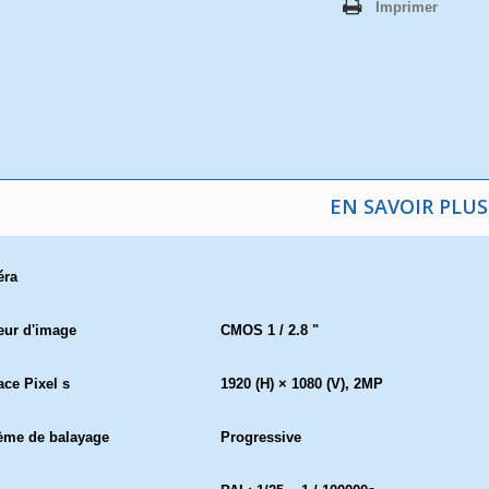
Imprimer
EN SAVOIR PLUS
éra
eur d'image
CMOS 1 / 2.8 "
ace Pixel s
1920 (H) × 1080 (V), 2MP
ème de balayage
Progressive