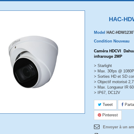
HAC-HD
Model
HAC-HDW1230
Condition
Nouveau
Caméra HDCVI Dahua 
infrarouge 2MP
> Starlight
> Max. 30fps @ 1080
> Sorties HD et SD c
> Objectif motorisé 2
> Max. Longueur IR 60m
> IP67, DC12V
Tweet
Parta
Pinterest
Envoyer à un am