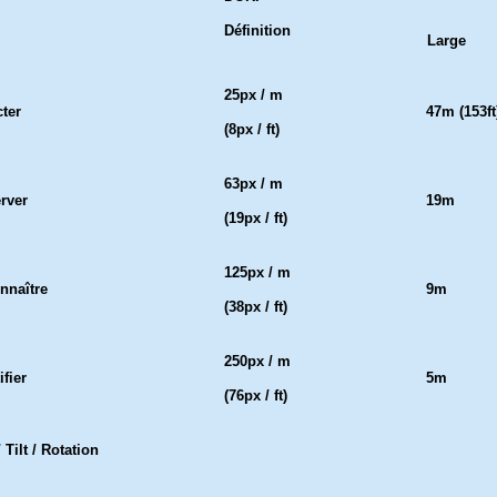
Définition
Large
25px / m
cter
47m (153ft
(8px / ft)
63px / m
rver
19m
(19px / ft)
125px / m
nnaître
9m
(38px / ft)
250px / m
ifier
5m
(76px / ft)
 Tilt / Rotation