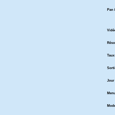
Pan /
Vidé
Réso
Taux
Sort
Jour
Men
Mod