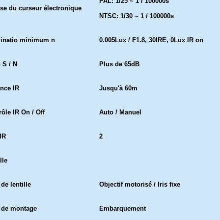
PAL: 1/25 ~ 1 / 100000s
sse du curseur électronique
NTSC: 1/30 ~ 1 / 100000s
minatio minimum n
0.005Lux / F1.8, 30IRE, 0Lux IR on
 S / N
Plus de 65dB
ance IR
Jusqu'à 60m
ôle IR On / Off
Auto / Manuel
IR
2
lle
de lentille
Objectif motorisé / Iris fixe
 de montage
Embarquement