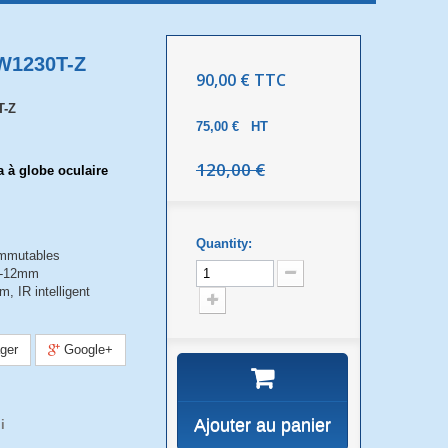
W1230T-Z
90,00 €
TTC
T-Z
75,00 €
HT
120,00 €
à globe oculaire
P
Quantity:
ommutables
,7-12mm
, IR intelligent
ger
Google+
Ajouter au panier
i