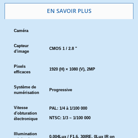
EN SAVOIR PLUS
Caméra
Capteur
CMOS 1 / 2.8 "
d'image
Pixels
1920 (H) × 1080 (V), 2MP
efficaces
Système de
Progressive
numérisation
Vitesse
PAL: 1/4 à 1/100 000
d'obturation
NTSC: 1/3 ~ 1/100 000
électronique
Illumination
0.004Lux / F1.6, 30IRE, 0Lux IR on