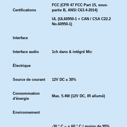
FCC (CFR 47 FCC Part 15, sous-
Certifications
partie B, ANSI C63.4-2014)
UL (UL60950-1 + CAN / CSA C22.2
No.60950-1)
Interface
Interface audio
1ch dans & intégré Mic
Électrique
Source de courant
12V DC ± 30%
Consommation
Max. 5.4W (12V DC, IR allumé)
d'énergie
Environnement
-30 ° C ~ + 60 ° C / moins de 95%