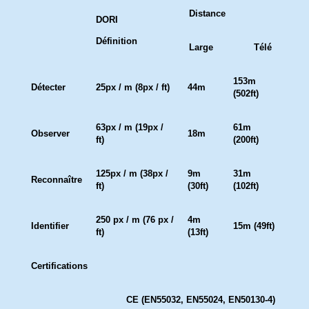
Distance
DORI
Définition
Large
Télé
153m
Détecter
25px / m (8px / ft)
44m
(502ft)
63px / m (19px /
61m
Observer
18m
ft)
(200ft)
125px / m (38px /
9m
31m
Reconnaître
ft)
(30ft)
(102ft)
250 px / m (76 px /
4m
Identifier
15m (49ft)
ft)
(13ft)
Certifications
CE (EN55032, EN55024, EN50130-4)