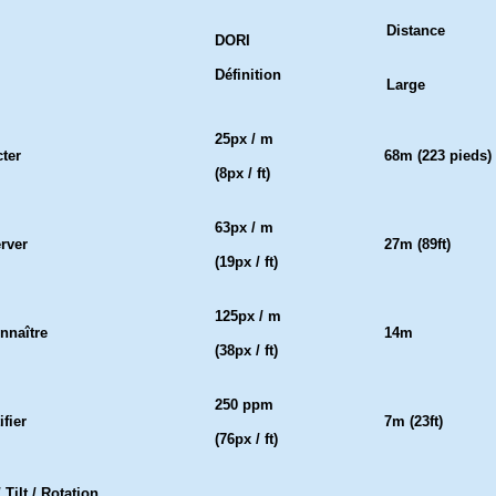
Distance
DORI
Définition
Large
25px / m
cter
68m (223 pieds)
(8px / ft)
63px / m
rver
27m (89ft)
(19px / ft)
125px / m
nnaître
14m
(38px / ft)
250 ppm
ifier
7m (23ft)
(76px / ft)
 Tilt / Rotation