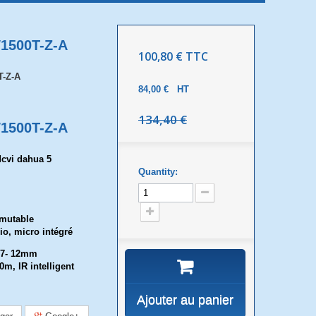
1500T-Z-A
100,80 €
TTC
-Z-A
84,00 €
HT
134,40 €
1500T-Z-A
cvi dahua 5
Quantity:
mmutable
io, micro intégré
2,7- 12mm
0m, IR intelligent
Ajouter au panier