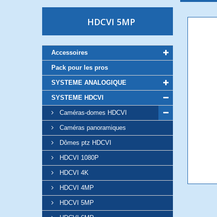
HDCVI 5MP
Accessoires
Pack pour les pros
SYSTEME ANALOGIQUE
SYSTEME HDCVI
Caméras-domes HDCVI
Caméras panoramiques
Dômes ptz HDCVI
HDCVI 1080P
HDCVI 4K
HDCVI 4MP
HDCVI 5MP