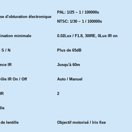
PAL: 1/25 ~ 1 / 100000s
sse d'obturation électronique
NTSC: 1/30 ~ 1 / 100000s
mination minimale
0.02Lux / F1.8, 30IRE, 0Lux IR on
 S / N
Plus de 65dB
ance IR
Jusqu'à 60m
ôle IR On / Off
Auto / Manuel
IR
2
lle
de lentille
Objectif motorisé / Iris fixe