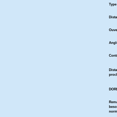
Type
Dist
Ouve
Angl
Cont
Dist
proc
DORI
Rema
besoi
norme