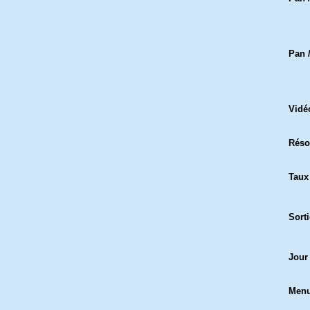
Pan /
Vidé
Réso
Taux
Sort
Jour
Men