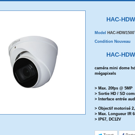
HAC-HDW
Model
HAC-HDW1500T
Condition
Nouveau
HAC-HDW
caméra mini dome hd
mégapixels
> Max. 20fps @ 5MP
> Sortie HD / SD co
> Interface entrée aud
> Objectif motorisé 
> Max. Longueur IR 6
> IP67, DC12V