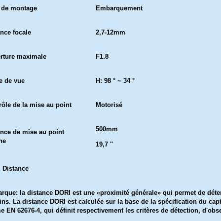
 de montage
Embarquement
ance focale
2,7-12mm
rture maximale
F1.8
e de vue
H: 98 ° ~ 34 °
rôle de la mise au point
Motorisé
500mm
ance de mise au point
he
19,7 ''
 Distance
rque: la distance DORI est une «proximité générale» qui permet de déte
ns. La distance DORI est calculée sur la base de la spécification du capte
 EN 62676-4, qui définit respectivement les critères de détection, d'obse