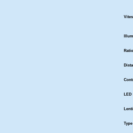
Vite
Illu
Ratio
Dist
Contr
LED 
Lenti
Type 