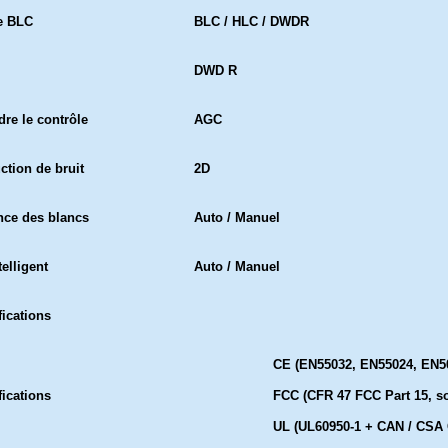
e BLC
BLC / HLC / DWDR
DWD R
dre le contrôle
AGC
ction de bruit
2D
nce des blancs
Auto / Manuel
telligent
Auto / Manuel
fications
CE (EN55032, EN55024, EN5
fications
FCC (CFR 47 FCC Part 15, so
UL (UL60950-1 + CAN / CSA 