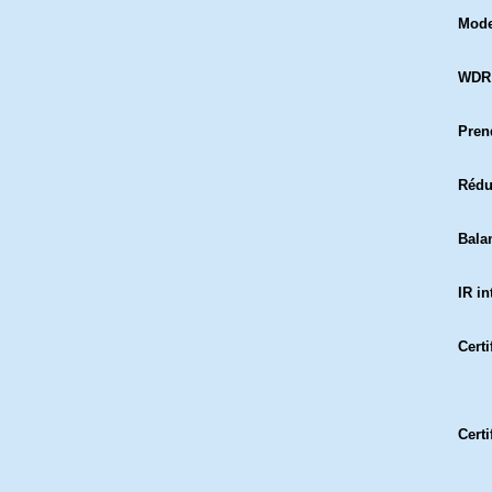
Mod
WDR
Pren
Rédu
Bala
IR in
Certi
Certi