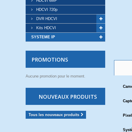
HDCVI 6MP
HDCVI 720p
DVR HDCVI
Kits HDCVI
SYSTEME IP
PROMOTIONS
Aucune promotion pour le moment.
Cam
NOUVEAUX PRODUITS
Capt
Tous les nouveaux produits
Pixel
Syst