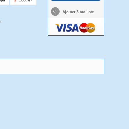
ger
Google+
Ajouter à ma liste
i