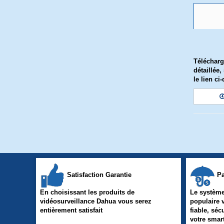
Télécharg
détaillée
le lien ci
Satisfaction Garantie
Pa
En choisissant les produits de
Le système
vidéosurveillance Dahua vous serez
populaire 
entièrement satisfait
fiable, séc
votre sma