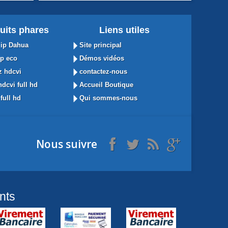
uits phares
Liens utiles
ip Dahua
Site principal
p eco
Démos vidéos
 hdcvi
contactez-nous
dcvi full hd
Accueil Boutique
full hd
Qui sommes-nous
Nous suivre
nts