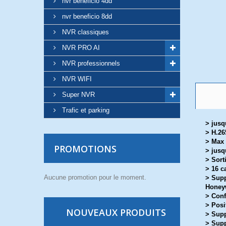
nvr beneficio 4dd
nvr beneficio 8dd
NVR classiques
NVR PRO AI
NVR professionnels
NVR WIFI
Super NVR
Trafic et parking
> jusq
> H.2
> Max
PROMOTIONS
> jusq
> Sort
> 16 c
Aucune promotion pour le moment.
> Supp
Honeyw
> Conf
> Posi
NOUVEAUX PRODUITS
> Supp
> Supp