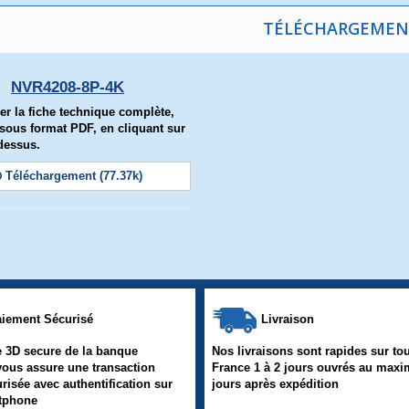
TÉLÉCHARGEMEN
NVR4208-8P-4K
er la fiche technique complète,
, sous format PDF, en cliquant sur
-dessus.
Téléchargement (77.37k)
iement Sécurisé
Livraison
 3D secure de la banque
Nos livraisons sont rapides sur tou
vous assure une transaction
France 1 à 2 jours ouvrés au max
urisée avec authentification sur
jours après expédition
rtphone