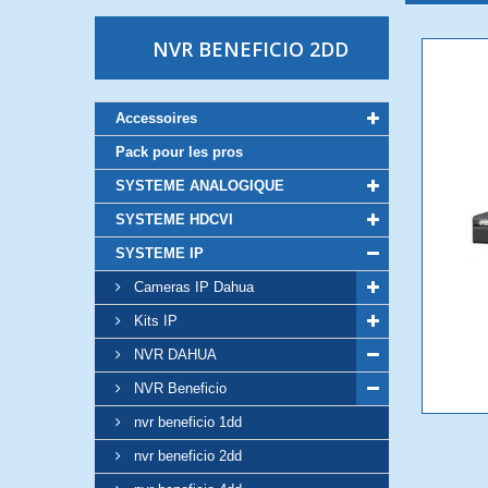
NVR BENEFICIO 2DD
Accessoires
Pack pour les pros
SYSTEME ANALOGIQUE
SYSTEME HDCVI
SYSTEME IP
Cameras IP Dahua
Kits IP
NVR DAHUA
NVR Beneficio
nvr beneficio 1dd
nvr beneficio 2dd