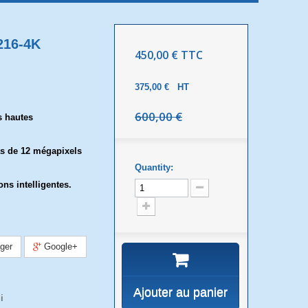
216-4K
450,00 €
TTC
375,00 €
HT
600,00 €
s hautes
s de 12 mégapixels
Quantity:
ons intelligentes.
ger
Google+
Ajouter au panier
i