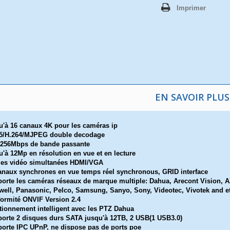
Imprimer
EN SAVOIR PLUS
u'à 16 canaux 4K pour les caméras ip
65/H.264/MJPEG double decodage
 256Mbps de bande passante
u'à 12Mp en résolution en vue et en lecture
ies vidéo simultanées HDMI/VGA
anaux synchrones en vue temps réel synchronous, GRID interface
orte les caméras réseaux de marque multiple: Dahua, Arecont Vision, 
ell, Panasonic, Pelco, Samsung, Sanyo, Sony, Videotec, Vivotek and e
ormité ONVIF Version 2.4
tionnement intelligent avec les PTZ Dahua
orte 2 disques durs SATA jusqu'à 12TB, 2 USB(1 USB3.0)
orte IPC UPnP, ne dispose pas de ports poe