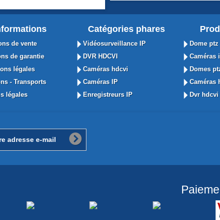
nformations
Catégories phares
Prod
ons de vente
Vidéosurveillance IP
Dome ptz 
ns de garantie
DVR HDCVI
Caméras i
ons légales
Caméras hdcvi
Domes ptz
ns - Transports
Caméras IP
Caméras h
s légales
Enregistreurs IP
Dvr hdcvi 
Paieme