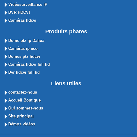
Vidéosurveillance IP
DVR HDCVI
Caméras hdcvi
Produits phares
Dome ptz ip Dahua
Caméras ip eco
Domes ptz hdcvi
Caméras hdcvi full hd
Dvr hdcvi full hd
Liens utiles
contactez-nous
Accueil Boutique
Qui sommes-nous
Site principal
Démos vidéos