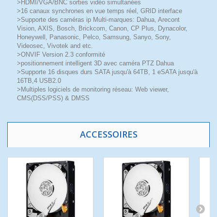
>HDMI/VGA/BNC sorties vidéo simultanées
>16 canaux synchrones en vue temps réel, GRID interface
>Supporte des caméras ip Multi-marques: Dahua, Arecont
Vision, AXIS, Bosch, Brickcom, Canon, CP Plus, Dynacolor,
Honeywell, Panasonic, Pelco, Samsung, Sanyo, Sony,
Videosec, Vivotek and etc.
>ONVIF Version 2.3 conformité
>positionnement intelligent 3D avec caméra PTZ Dahua
>Supporte 16 disques durs SATA jusqu'à 64TB, 1 eSATA jusqu'à
16TB,4 USB2.0
>Multiples logiciels de monitoring réseau: Web viewer,
CMS(DSS/PSS) & DMSS
ACCESSOIRES