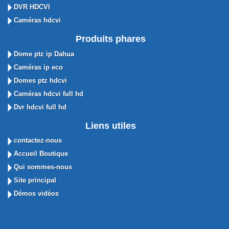
DVR HDCVI
Caméras hdcvi
Produits phares
Dome ptz ip Dahua
Caméras ip eco
Domes ptz hdcvi
Caméras hdcvi full hd
Dvr hdcvi full hd
Liens utiles
contactez-nous
Accueil Boutique
Qui sommes-nous
Site principal
Démos vidéos