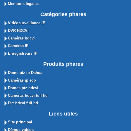
Mentions légales
Catégories phares
Vidéosurveillance IP
DVR HDCVI
Caméras hdcvi
Caméras IP
Enregistreurs IP
Produits phares
Dome ptz ip Dahua
Caméras ip eco
Domes ptz hdcvi
Caméras hdcvi full hd
Dvr hdcvi full hd
Liens utiles
Site principal
Démos vidéos