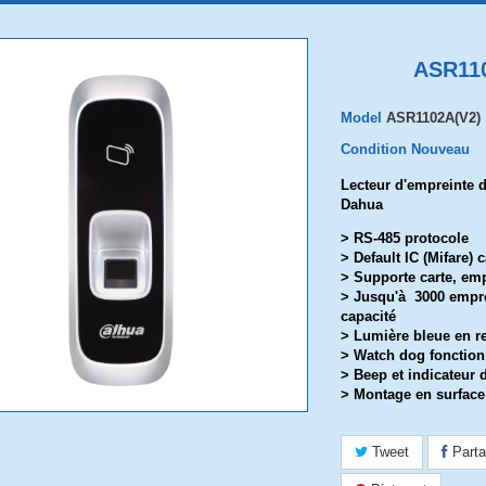
ASR11
Model
ASR1102A(V2)
Condition
Nouveau
Lecteur d'empreinte di
Dahua
> RS-485 protocole
> Default IC (Mifare) 
> Supporte carte, emp
> Jusqu'à 3000 empre
capacité
> Lumière bleue en r
> Watch dog fonctio
> Beep et indicateur 
> Montage en surface 
Tweet
Parta