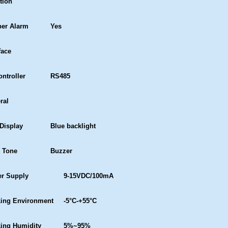
tion
er Alarm
Yes
face
ontroller
RS485
ral
Display
Blue backlight
 Tone
Buzzer
r Supply
9-15VDC/100mA
ing Environment
-5°C-+55°C
ing Humidity
5%~95%