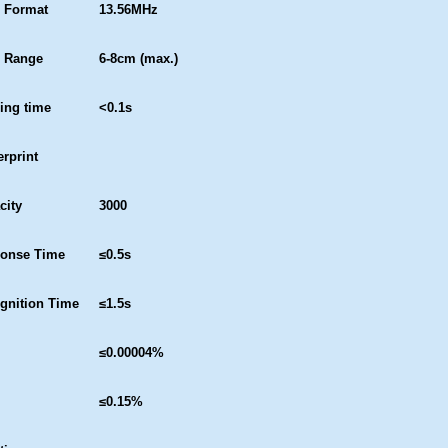
 Format
13.56MHz
 Range
6-8cm (max.)
ing time
<0.1s
erprint
city
3000
onse Time
≤0.5s
gnition Time
≤1.5s
≤0.00004%
≤0.15%