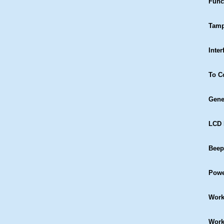
Func
Tamp
Inter
To C
Gene
LCD 
Beep
Powe
Work
Work