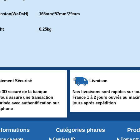
nsion(W×D×H)
165mm*57mm*29mm
ht
0.25kg
iement Sécurisé
Livraison
 3D secure de la banque
Nos livraisons sont rapides sur tou
vous assure une transaction
France 1 à 2 jours ouvrés au max
urisée avec authentification sur
jours après expédition
rtphone
nformations
Catégories phares
Prod
ons de vente
Caméras IP
Dome ptz 