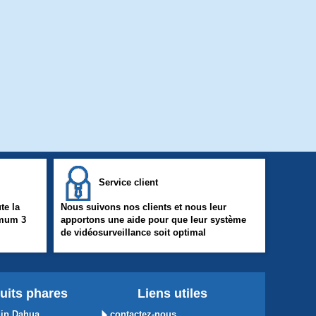
Service client
te la
Nous suivons nos clients et nous leur
imum 3
apportons une aide pour que leur système
de vidéosurveillance soit optimal
uits phares
Liens utiles
ip Dahua
contactez-nous