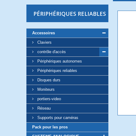
PÉRIPHÉRIQUES RELIABLES
Accessoires
Claviers
contrôle d'accès
Périphériques autonomes
Périphériques reliables
Disques durs
Moniteurs
portiers-video
Réseau
Supports pour caméras
Pack pour les pros