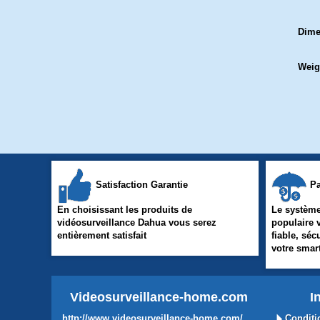
Dime
Weig
Satisfaction Garantie
Pa
En choisissant les produits de
Le système
vidéosurveillance Dahua vous serez
populaire 
entièrement satisfait
fiable, séc
votre sma
Videosurveillance-home.com
I
http://www.videosurveillance-home.com/
Conditi