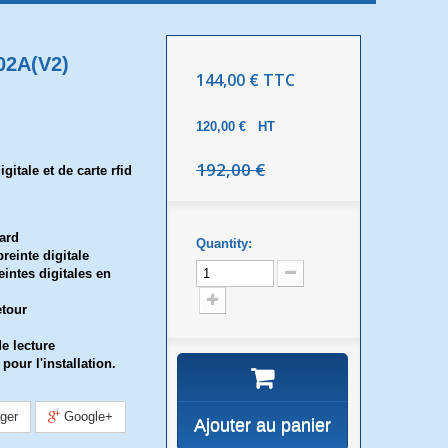
02A(V2)
144,00 €
TTC
120,00 €
HT
192,00 €
gitale et de carte rfid
card
Quantity:
reinte digitale
intes digitales en
etour
n
de lecture
pour l'installation.
ger
Google+
Ajouter au panier