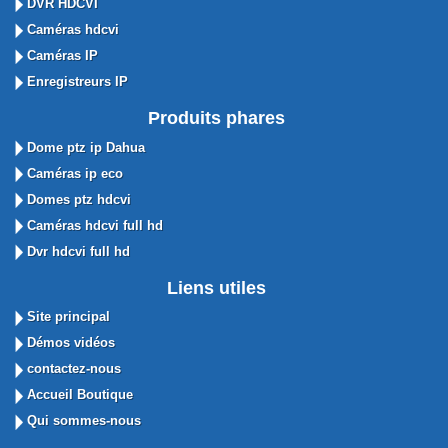
DVR HDCVI
Caméras hdcvi
Caméras IP
Enregistreurs IP
Produits phares
Dome ptz ip Dahua
Caméras ip eco
Domes ptz hdcvi
Caméras hdcvi full hd
Dvr hdcvi full hd
Liens utiles
Site principal
Démos vidéos
contactez-nous
Accueil Boutique
Qui sommes-nous