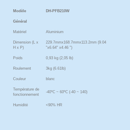
Modèle
DH-PFB210W
Général
Matériel
Aluminium
Dimension (L x
229.7mmx168.7mmx113.2mm (9.04
H x P)
"x6.64" x4.46 ")
Poids
0,93 kg (2,05 lb)
Roulement
3kg (6.61lb)
Couleur
blanc
Température de
-40ºC ~ 60ºC (-40 ~ 140)
fonctionnement
Humidité
<90% HR