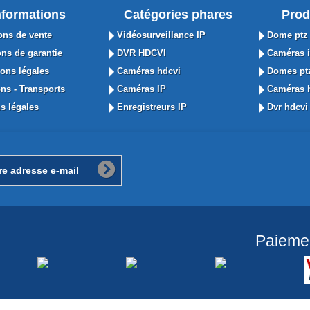
nformations
Catégories phares
Prod
ons de vente
Vidéosurveillance IP
Dome ptz 
ns de garantie
DVR HDCVI
Caméras i
ons légales
Caméras hdcvi
Domes ptz
ns - Transports
Caméras IP
Caméras h
s légales
Enregistreurs IP
Dvr hdcvi 
Paieme