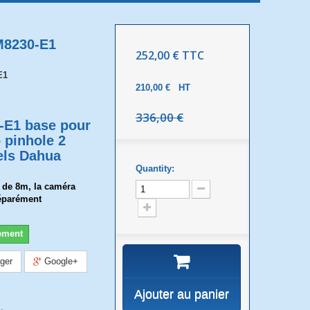
M8230-E1
252,00 €
TTC
E1
210,00 €
HT
336,00 €
-E1 base pour
 pinhole 2
els Dahua
Quantity:
e de 8m, la caméra
éparément
ement
ger
Google+
Ajouter au panier