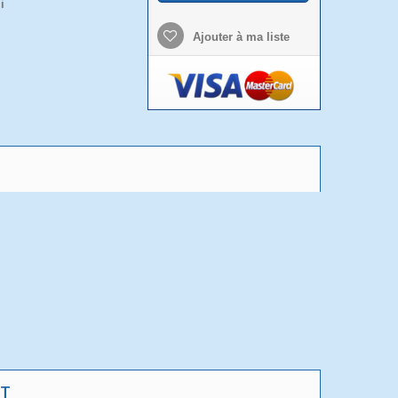
i
Ajouter à ma liste
T