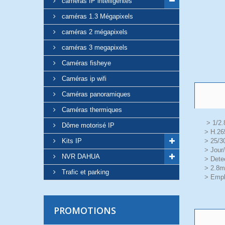
cameras IP intelligentes
caméras 1.3 Mégapixels
caméras 2 mégapixels
caméras 3 megapixels
Caméras fisheye
Caméras ip wifi
Caméras panoramiques
Caméras thermiques
> 1/2.
Dôme motorisé IP
> H.26
> 25/
Kits IP
> Jour
NVR DAHUA
> Detec
> 2.8mm
Trafic et parking
> Empl
PROMOTIONS