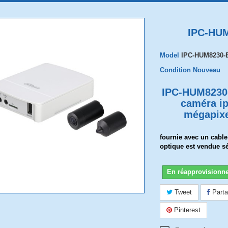
IPC-HU
Model
IPC-HUM8230-
Condition
Nouveau
IPC-HUM8230
caméra ip
mégapix
fournie avec un cabl
optique est vendue s
En réapprovisionn
Tweet
Parta
Pinterest