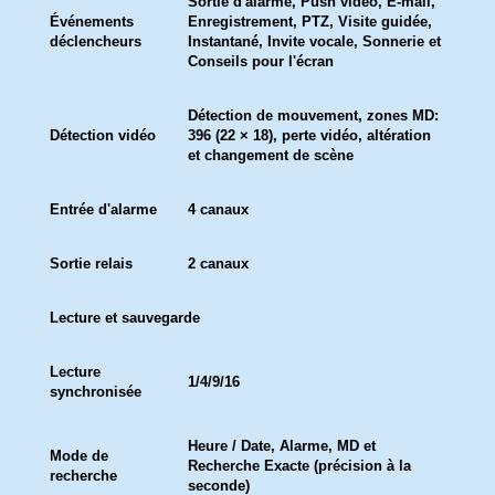
Sortie d'alarme, Push vidéo, E-mail,
Événements
Enregistrement, PTZ, Visite guidée,
déclencheurs
Instantané, Invite vocale, Sonnerie et
Conseils pour l'écran
Détection de mouvement, zones MD:
Détection vidéo
396 (22 × 18), perte vidéo, altération
et changement de scène
Entrée d'alarme
4 canaux
Sortie relais
2 canaux
Lecture et sauvegarde
Lecture
1/4/9/16
synchronisée
Heure / Date, Alarme, MD et
Mode de
Recherche Exacte (précision à la
recherche
seconde)