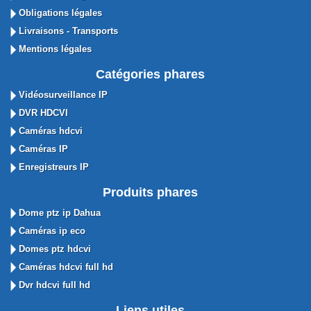
Obligations légales
Livraisons - Transports
Mentions légales
Catégories phares
Vidéosurveillance IP
DVR HDCVI
Caméras hdcvi
Caméras IP
Enregistreurs IP
Produits phares
Dome ptz ip Dahua
Caméras ip eco
Domes ptz hdcvi
Caméras hdcvi full hd
Dvr hdcvi full hd
Liens utiles