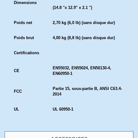
Dimensions
(14.8 "x 12.9" x 2.1 ")
Poids net
2,70 kg (6,0 lb) (sans disque dur)
Poids brut
4,00 kg (8,8 lb) (sans disque dur)
Certifications
EN55032, EN55024, EN50130-4,
CE
EN60950-1
Partie 15, sous-partie B, ANSI C63.4-
FCC
2014
UL
UL 60950-1